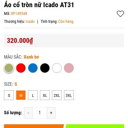
Áo cổ tròn nữ Icado AT31
Mã:
SP149548
Thương hiệu:
Icado
|
Tình trạng:
Còn hàng
320.000₫
MÀU SẮC:
Xanh bơ
SIZE:
S
S
M
L
XL
2XL
3XL
Số lượng:
-
+