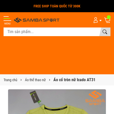
FREE SHIP TOÀN QUỐC TỪ 300K
MENU
Áo cổ tròn nữ Icado AT31
Trang chủ
Áo thể thao nữ