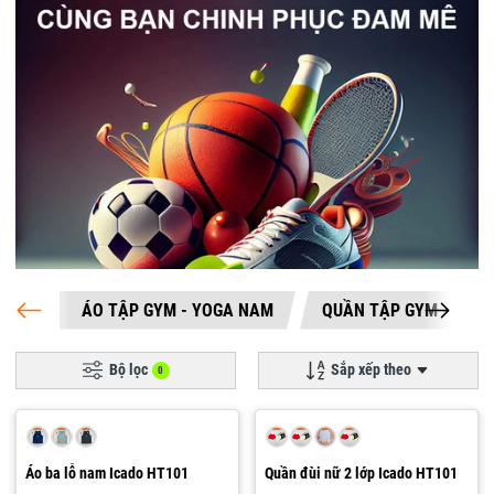
ÁO TẬP GYM - YOGA NAM
QUẦN TẬP GYM - YOG
Bộ lọc
Sắp xếp theo
0
Áo ba lỗ nam Icado HT101
Quần đùi nữ 2 lớp Icado HT101