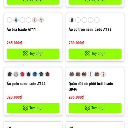
Áo bra Icado AT11
Áo cổ tròn nam Icado AT39
265.000₫
280.000₫
Tùy chọn
Tùy chọn
Áo polo nam Icado AT44
Quần dài nữ phối lưới Icado
QD46
320.000₫
295.000₫
Tùy chọn
Tùy chọn