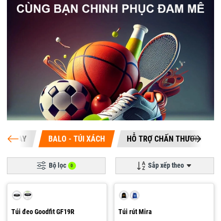
ĂNG TAY
BALO - TÚI XÁCH
HỖ TRỢ CHẤN THƯƠNG
Bộ lọc
Sắp xếp theo
0
Túi đeo Goodfit GF19R
Túi rút Mira