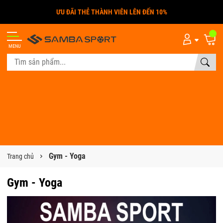
ƯU ĐÃI THẺ THÀNH VIÊN LÊN ĐẾN 10%
MENU
Gym - Yoga
Trang chủ
Gym - Yoga