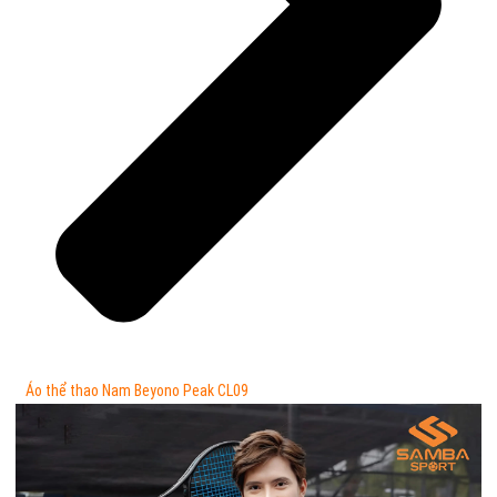
Áo thể thao Nam Beyono Peak CL09