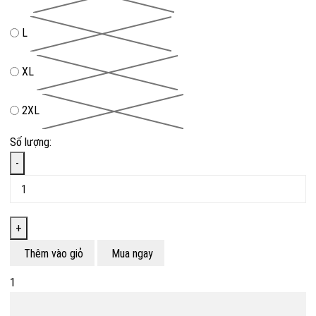
L
XL
2XL
Số lượng:
-
+
Thêm vào giỏ
Mua ngay
1