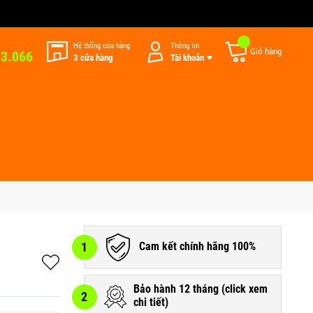
Hệ thống cửa hàng
Thông tin
Giỏ hàng
33.066
3 cửa hàng
Tài khoản
1
Cam kết chính hãng 100%
Bảo hành 12 tháng (
click xem
2
chi tiết
)