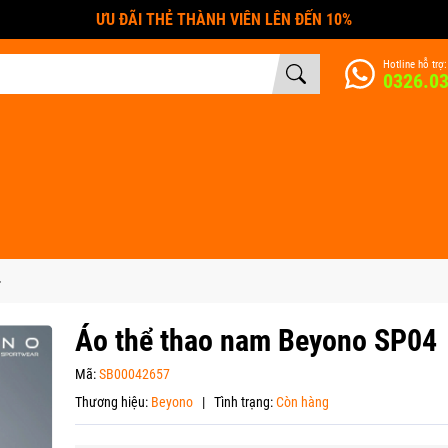
ƯU ĐÃI THẺ THÀNH VIÊN LÊN ĐẾN 10%
Hotline hỗ trợ:
0326.0
4
Áo thể thao nam Beyono SP04
Mã:
SB00042657
Thương hiệu:
Beyono
|
Tình trạng:
Còn hàng