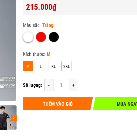
215.000₫
Màu sắc:
Trắng
Kích thước:
M
M
L
XL
2XL
Số lượng:
-
+
THÊM VÀO GIỎ
MUA NGA