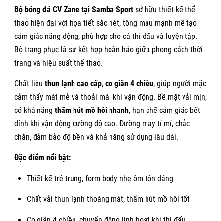
Bộ bóng đá CV Zane tại Samba Sport
sở hữu thiết kế thể
thao hiện đại với họa tiết sắc nét, tông màu mạnh mẽ tạo
cảm giác năng động, phù hợp cho cả thi đấu và luyện tập.
Bộ trang phục là sự kết hợp hoàn hảo giữa phong cách thời
trang và hiệu suất thể thao.
Chất liệu
thun lạnh cao cấp
,
co giãn 4 chiều
, giúp người mặc
cảm thấy mát mẻ và thoải mái khi vận động. Bề mặt vải mịn,
có khả năng
thấm hút mồ hôi nhanh
, hạn chế cảm giác bết
dính khi vận động cường độ cao. Đường may tỉ mỉ, chắc
chắn, đảm bảo độ bền và khả năng sử dụng lâu dài.
Đặc điểm nổi bật:
Thiết kế trẻ trung, form body nhẹ ôm tôn dáng
Chất vải thun lạnh thoáng mát, thấm hút mồ hôi tốt
Co giãn 4 chiều, chuyển động linh hoạt khi thi đấu