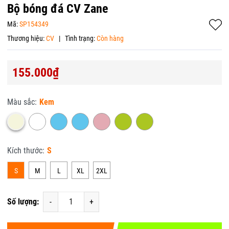
Bộ bóng đá CV Zane
Mã:
SP154349
Thương hiệu:
CV
|
Tình trạng:
Còn hàng
155.000₫
Màu sắc:
Kem
Kích thước:
S
S
M
L
XL
2XL
Số lượng:
-
+