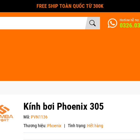
FREE SHIP TOÀN QUỐC TỪ 300K
Hotline hỗ trợ:
0326.0
Kính bơi Phoenix 305
Mã:
PVN1136
Thương hiệu:
Phoenix
|
Tình trạng:
Hết hàng