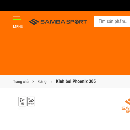
MENU
Kính bơi Phoenix 305
Trang chủ
Bơi lội