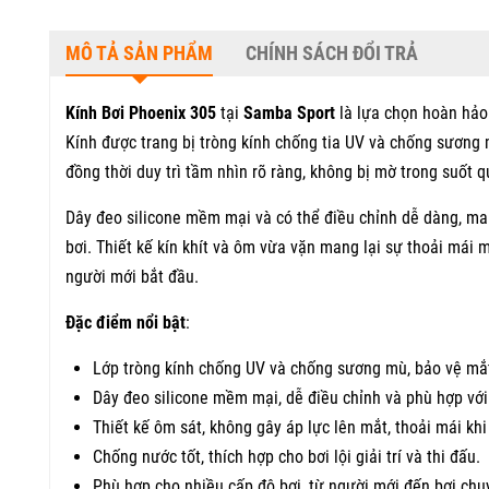
MÔ TẢ SẢN PHẨM
CHÍNH SÁCH ĐỔI TRẢ
Kính Bơi Phoenix 305
tại
Samba Sport
là lựa chọn hoàn hảo c
Kính được trang bị tròng kính chống tia UV và chống sương 
đồng thời duy trì tầm nhìn rõ ràng, không bị mờ trong suốt qu
Dây đeo silicone mềm mại và có thể điều chỉnh dễ dàng, mang
bơi. Thiết kế kín khít và ôm vừa vặn mang lại sự thoải mái
người mới bắt đầu.
Đặc điểm nổi bật
:
Lớp tròng kính chống UV và chống sương mù, bảo vệ mắt
Dây đeo silicone mềm mại, dễ điều chỉnh và phù hợp với
Thiết kế ôm sát, không gây áp lực lên mắt, thoải mái khi
Chống nước tốt, thích hợp cho bơi lội giải trí và thi đấu.
Phù hợp cho nhiều cấp độ bơi, từ người mới đến bơi chu