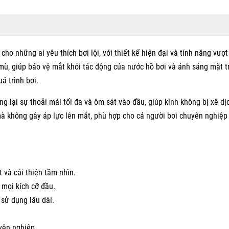
ho những ai yêu thích bơi lội, với thiết kế hiện đại và tính năng vượt 
mù, giúp bảo vệ mắt khỏi tác động của nước hồ bơi và ánh sáng mặt tr
á trình bơi.
 lại sự thoải mái tối đa và ôm sát vào đầu, giúp kính không bị xê dị
 mà không gây áp lực lên mắt, phù hợp cho cả người bơi chuyên nghiệp
 và cải thiện tầm nhìn.
 mọi kích cỡ đầu.
 sử dụng lâu dài.
yên nghiệp.