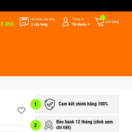
Hệ thống cửa hàng
Thông tin
Giỏ hàng
33.066
3 cửa hàng
Tài khoản
1
Cam kết chính hãng 100%
Bảo hành 12 tháng (
click xem
2
chi tiết
)