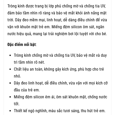
Tròng kính được trang bị lớp phủ chống mờ và chống tia UV,
đảm bảo tầm nhìn rõ ràng và bảo vệ mắt khỏi ánh nắng mặt
trời. Dây đeo mềm mại, linh hoạt, dễ dàng điều chỉnh để vừa
vặn với khuôn mặt trẻ em. Miếng đệm silicon ôm sát, ngăn
nước hiệu quả, mang lại trải nghiệm bơi lội tuyệt vời cho bé.
Đặc điểm nổi bật
:
Tròng kính chống mờ và chống tia UV, bảo vệ mắt và duy
trì tầm nhìn rõ nét.
Chất liệu an toàn, không gây kích ứng, phù hợp cho trẻ
nhỏ.
Dây đeo linh hoạt, dễ điều chỉnh, vừa vặn với mọi kích cỡ
đầu của trẻ em.
Miếng đệm silicon êm ái, ôm sát khuôn mặt, chống nước
tốt.
Thiết kế ngộ nghĩnh, màu sắc tươi sáng, thu hút trẻ em.