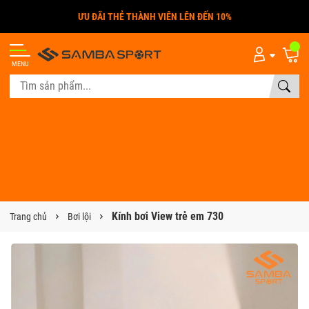
FREE SHIP TOÀN QUỐC TỪ 300K
MENU
Kính bơi View trẻ em 730
Trang chủ
Bơi lội