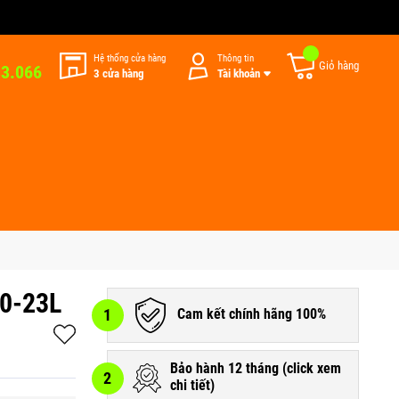
Hệ thống cửa hàng
Thông tin
Giỏ hàng
33.066
3 cửa hàng
Tài khoản
10-23L
1
Cam kết chính hãng 100%
Bảo hành 12 tháng (
click xem
2
chi tiết
)