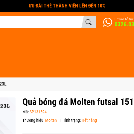
ƯU ĐÃI THẺ THÀNH VIÊN LÊN ĐẾN 10%
Hotline hỗ trợ:
0326.0
-23L
Quả bóng đá Molten futsal 15
Mã:
SP131594
Thương hiệu:
Molten
|
Tình trạng:
Hết hàng