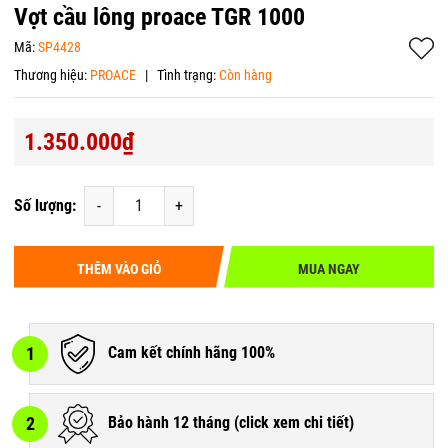
Vợt cầu lông proace TGR 1000
Mã:
SP4428
Thương hiệu:
PROACE
|
Tình trạng:
Còn hàng
1.350.000₫
Số lượng:
-
+
THÊM VÀO GIỎ
MUA NGAY
1
Cam kết chính hãng 100%
2
Bảo hành 12 tháng (
click xem chi tiết
)