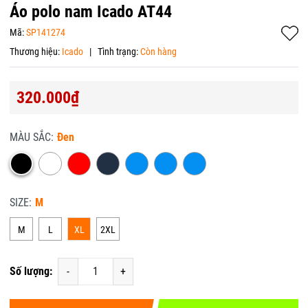
Áo polo nam Icado AT44
Mã:
SP141274
Thương hiệu:
Icado
|
Tình trạng:
Còn hàng
320.000₫
MÀU SẮC:
Đen
SIZE:
M
M
L
XL
2XL
Số lượng:
-
+