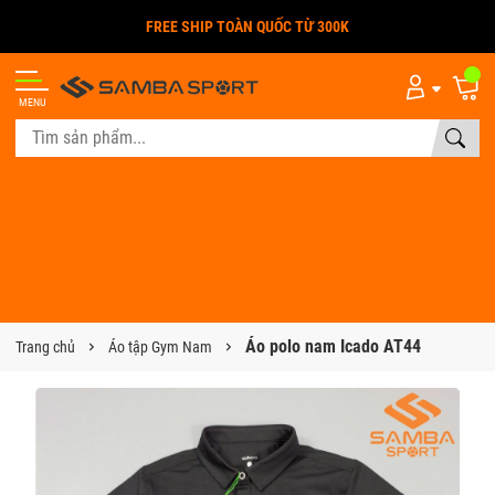
FREE SHIP TOÀN QUỐC TỪ 300K
MENU
Áo polo nam Icado AT44
Trang chủ
Áo tập Gym Nam