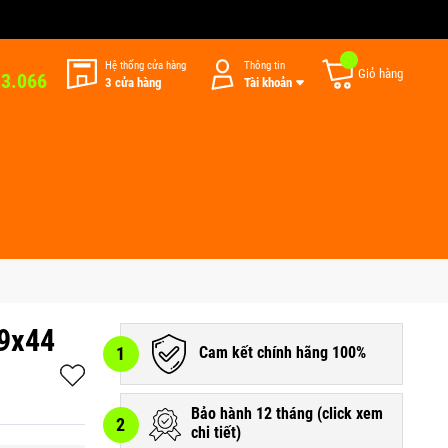
Hệ thống cửa hàng
Thông tin
Giỏ hàng
33.066
3 cửa hàng
Tài khoản
99x44
1
Cam kết chính hãng 100%
Bảo hành 12 tháng (
click xem
2
chi tiết
)