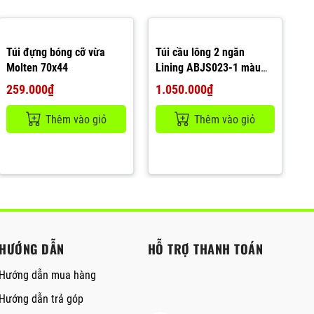
Túi đựng bóng cỡ vừa
Túi cầu lông 2 ngăn
Molten 70x44
Lining ABJS023-1 màu
Đen
259.000₫
1.050.000₫
Thêm vào giỏ
Thêm vào giỏ
HƯỚNG DẪN
HỖ TRỢ THANH TOÁN
Hướng dẫn mua hàng
Hướng dẫn trả góp