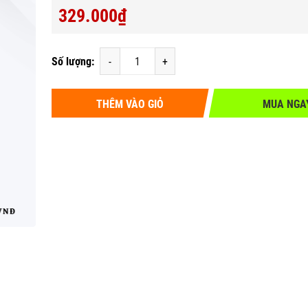
329.000₫
Số lượng:
-
+
THÊM VÀO GIỎ
MUA NGA