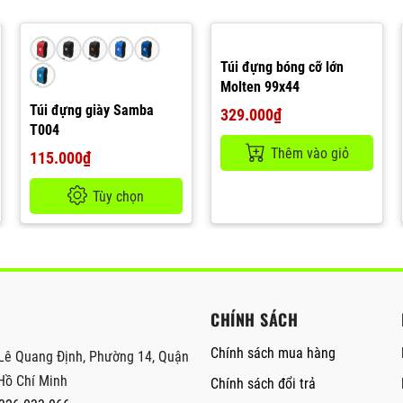
Túi đựng bóng cỡ lớn
Molten 99x44
Túi đựng giày Samba
329.000₫
T004
Thêm vào giỏ
115.000₫
Tùy chọn
CHÍNH SÁCH
Chính sách mua hàng
Lê Quang Định, Phường 14, Quận
Hồ Chí Minh
Chính sách đổi trả