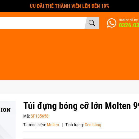
ƯU ĐÃI THẺ THÀNH VIÊN LÊN ĐẾN 10%
Hotline hỗ trợ:
0326.0
Túi đựng bóng cỡ lớn Molten 
Mã:
SP135658
Thương hiệu:
Molten
|
Tình trạng:
Còn hàng