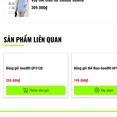
Váy thể thao nữ Samba Selena
309.000₫
SẢN PHẨM LIÊN QUAN
Băng gối Goodfit GF512K
Băng gối thể thao Goodfit G
259.000₫
199.000₫
Thêm vào giỏ
Tùy chọn