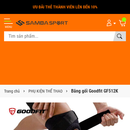
MENU
Băng gối Goodfit GF512K
Trang chủ
PHỤ KIỆN THỂ THAO