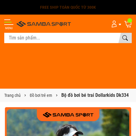
FREE SHIP TOÀN QUỐC TỪ 300K
MENU
Bộ đồ bơi bé trai Dollarkids Dk334
Trang chủ
Đồ bơi trẻ em