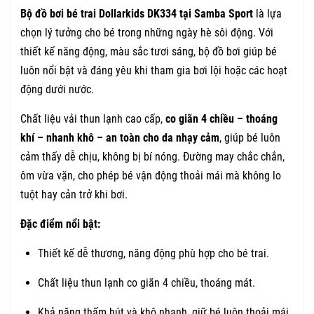
Bộ đồ bơi bé trai Dollarkids DK334 tại Samba Sport
là lựa
chọn lý tưởng cho bé trong những ngày hè sôi động. Với
thiết kế năng động, màu sắc tươi sáng, bộ đồ bơi giúp bé
luôn nổi bật và đáng yêu khi tham gia bơi lội hoặc các hoạt
động dưới nước.
Chất liệu vải thun lạnh cao cấp,
co giãn 4 chiều – thoáng
khí – nhanh khô – an toàn cho da nhạy cảm
, giúp bé luôn
cảm thấy dễ chịu, không bị bí nóng. Đường may chắc chắn,
ôm vừa vặn, cho phép bé vận động thoải mái mà không lo
tuột hay cản trở khi bơi.
Đặc điểm nổi bật:
Thiết kế dễ thương, năng động phù hợp cho bé trai.
Chất liệu thun lạnh co giãn 4 chiều, thoáng mát.
Khả năng thấm hút và khô nhanh, giữ bé luôn thoải mái.