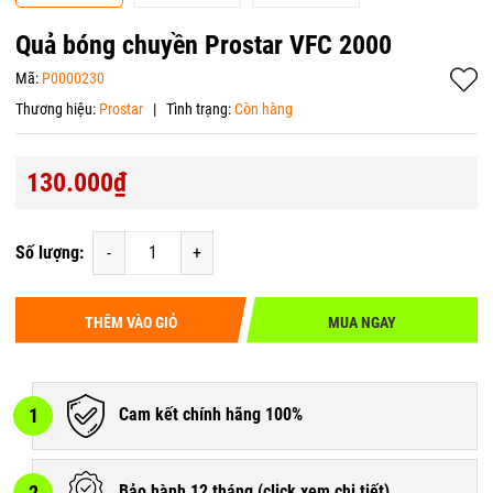
Quả bóng chuyền Prostar VFC 2000
Mã:
P0000230
Thương hiệu:
Prostar
|
Tình trạng:
Còn hàng
130.000₫
Số lượng:
-
+
THÊM VÀO GIỎ
MUA NGAY
1
Cam kết chính hãng 100%
2
Bảo hành 12 tháng (
click xem chi tiết
)