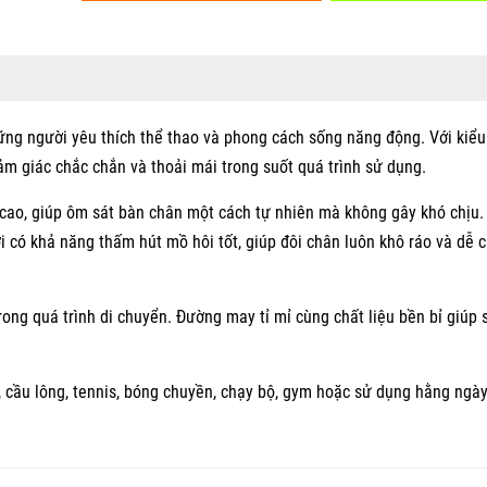
ững người yêu thích thể thao và phong cách sống năng động. Với kiể
 giác chắc chắn và thoải mái trong suốt quá trình sử dụng.
 cao, giúp ôm sát bàn chân một cách tự nhiên mà không gây khó chịu.
ời có khả năng thấm hút mồ hôi tốt, giúp đôi chân luôn khô ráo và dễ c
rong quá trình di chuyển. Đường may tỉ mỉ cùng chất liệu bền bỉ giúp 
, cầu lông, tennis, bóng chuyền, chạy bộ, gym hoặc sử dụng hằng ngà