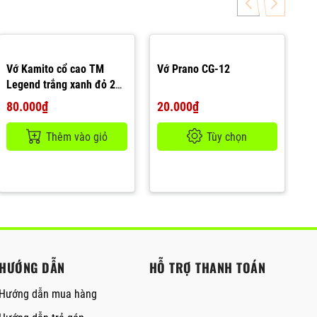
Vớ Kamito cổ cao TM
Vớ Prano CG-12
Legend trắng xanh đỏ 25-
28
80.000₫
20.000₫
Thêm vào giỏ
Tùy chọn
HƯỚNG DẪN
HỖ TRỢ THANH TOÁN
Hướng dẫn mua hàng