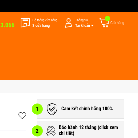
Hệ thống cửa hàng
Thông tin
Giỏ hàng
33.066
3 cửa hàng
Tài khoản
1
Cam kết chính hãng 100%
Bảo hành 12 tháng (
click xem
2
chi tiết
)