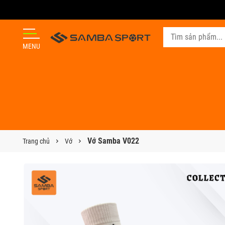
MENU
Vớ Samba V022
Trang chủ
Vớ