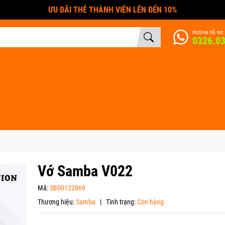
ƯU ĐÃI THẺ THÀNH VIÊN LÊN ĐẾN 10%
Hotline hỗ trợ:
0326.0
Vớ Samba V022
Mã:
SB00122869
Thương hiệu:
Samba
|
Tình trạng:
Còn hàng