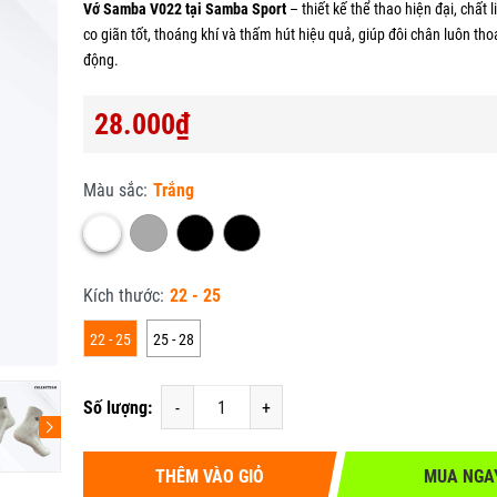
Vớ Samba V022 tại Samba Sport
– thiết kế thể thao hiện đại, chất
co giãn tốt, thoáng khí và thấm hút hiệu quả, giúp đôi chân luôn tho
động.
28.000₫
Màu sắc:
Trắng
Kích thước:
22 - 25
22 - 25
25 - 28
Số lượng:
-
+
THÊM VÀO GIỎ
MUA NGA