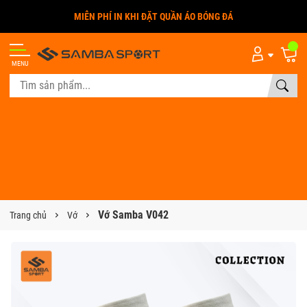
MIỄN PHÍ IN KHI ĐẶT QUẦN ÁO BÓNG ĐÁ
MENU
Vớ Samba V042
Trang chủ
Vớ