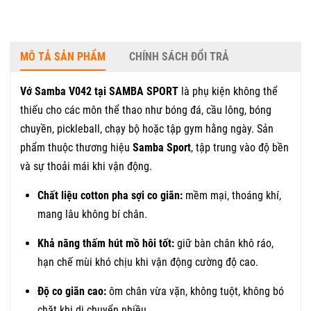
MÔ TẢ SẢN PHẨM
CHÍNH SÁCH ĐỔI TRẢ
Vớ Samba V042 tại SAMBA SPORT
là phụ kiện không thể
thiếu cho các môn thể thao như bóng đá, cầu lông, bóng
chuyền, pickleball, chạy bộ hoặc tập gym hằng ngày. Sản
phẩm thuộc thương hiệu
Samba Sport
, tập trung vào độ bền
và sự thoải mái khi vận động.
Chất liệu cotton pha sợi co giãn:
mềm mại, thoáng khí,
mang lâu không bí chân.
Khả năng thấm hút mồ hôi tốt:
giữ bàn chân khô ráo,
hạn chế mùi khó chịu khi vận động cường độ cao.
Độ co giãn cao:
ôm chân vừa vặn, không tuột, không bó
chặt khi di chuyển nhiều.